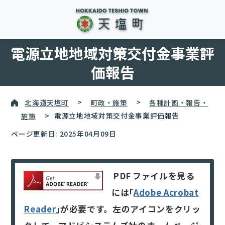
電源立地地域対策交付金事業評
価報告
北海道天塩町
>
町政・施策
>
各種計画・報告・
施策
>
電源立地地域対策交付金事業評価報告
ページ更新日: 2025年04月09日
PDF
ファイルを見る
には｢
Adobe Acrobat
Reader
｣が必要です。左のアイコンをクリッ