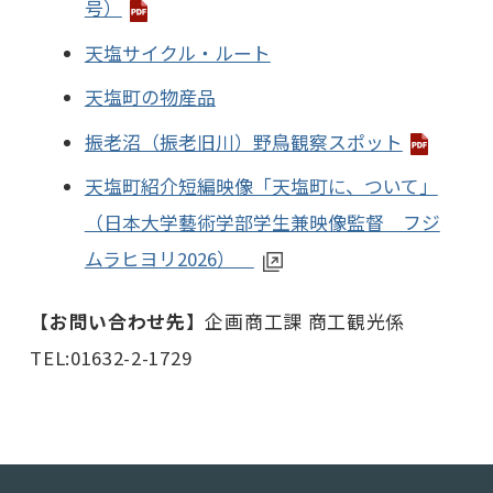
号）
天塩サイクル・ルート
天塩町の物産品
振老沼（振老旧川）野鳥観察スポット
天塩町紹介短編映像「天塩町に、ついて」
（日本大学藝術学部学生兼映像監督 フジ
ムラヒヨリ2026）
【お問い合わせ先】
企画商工課 商工観光係
TEL:01632-2-1729