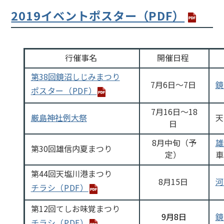
2019イベントポスター（PDF）
行催事名
開催日程
第38回鏡沼しじみまつり
7月6日～7日
鏡
ポスター（PDF）
7月16日～18
厳島神社例大祭
天
日
8月中旬（予
雄
第30回雄信内夏まつり
定）
車
第44回天塩川港まつり
8月15日
河
チラシ（PDF）
第12回てしお味覚まつり
9月8日
鏡
チラシ（PDF）