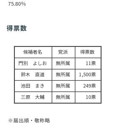
75.80％
得票数
候補者名
党派
得票数
門別 よしお
無所属
11票
鈴木 直道
無所属
1,500票
池田 まき
無所属
249票
三原 大輔
無所属
10票
※届出順・敬称略