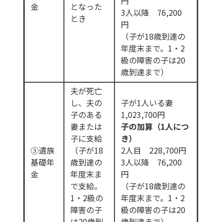
円
金
となった
3人以降 76,200
とき
円
（子が18歳到達の
年度末まで。1・2
級の障害の子は20
歳到達まで）
夫が死亡
し、夫の
子が1人いる妻
子のある
1,023,700円
妻または
子の加算（1人につ
子に支給
き）
③遺族
（子が18
2人目 228,700円
基礎年
歳到達の
3人以降 76,200
金
年度末ま
円
で支給。
（子が18歳到達の
1・2級の
年度末まで。1・2
障害の子
級の障害の子は20
は20歳到
歳到達まで）