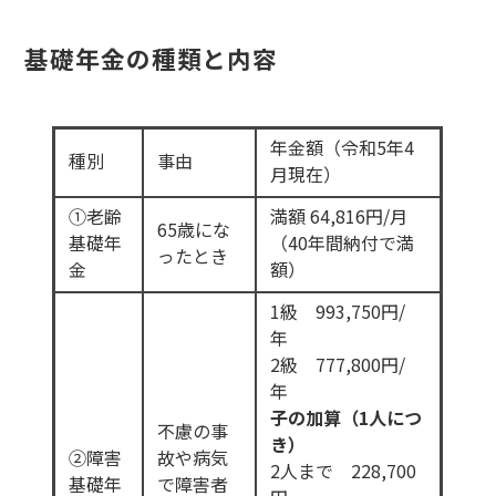
基礎年金の種類と内容
年金額（令和5年4
種別
事由
月現在）
①老齢
満額 64,816円/月
65歳にな
基礎年
（40年間納付で満
ったとき
金
額）
1級 993,750円/
年
2級 777,800円/
年
子の加算（1人につ
不慮の事
き）
②障害
故や病気
2人まで 228,700
基礎年
で障害者