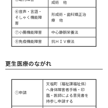
成術 他
⑥音声・言語・
形成術・歯科矯正治
そしゃく機能障
療 他
害
⑦小腸機能障害
中心静脈栄養法
⑧免疫機能障害
抗ＨＩＶ療法
更生医療のながれ
天塩町（福祉課福祉係）
へ身体障害者手帳・印
①申請
鑑・医師による意見書を
持参し申請する