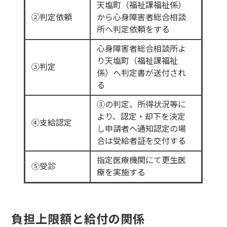
天塩町（福祉課福祉係）
②判定依頼
から心身障害者総合相談
所へ判定依頼をする
心身障害者総合相談所よ
り天塩町（福祉課福祉
③判定
係）へ判定書が送付され
る
③の判定、所得状況等に
より、認定・却下を決定
④支給認定
し申請者へ通知認定の場
合は受給者証を交付する
指定医療機関にて更生医
⑤受診
療を実施する
負担上限額と給付の関係