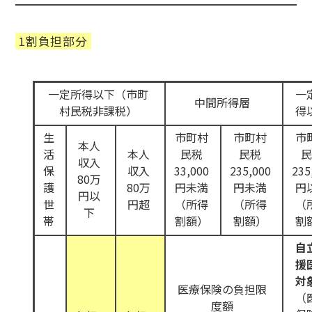
1割負担部分
一定所得以下（市町
一
中間所得層
村民税非課税）
得
生
市町村
市町村
市
本人
活
本人
民税
民税
収入
保
収入
33,000
235,000
235
80万
護
80万
円未満
円未満
円
円以
世
円超
（所得
（所得
（
下
帯
割額）
割額）
割
自
援
対
医療保険の負担限
（
度額