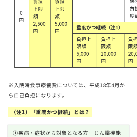
保
負担
負担
負
上限
上限
0
度
額
額
円
2,500
5,000
重度かつ継続（注1）
円
円
負担上
負担上
負
限額
限額
限
5,000
10,000
20,
円
円
円
※入院時食事療養費については、平成18年4月か
ら自己負担になります。
（注1）「重度かつ継続」とは？
①疾病・症状から対象となる方…じん臓機能