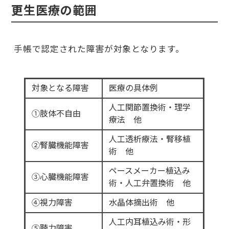
更生医療の範囲
手帳で認定された障害が対象となります。
対象となる障害
医療の具体例
人工関節置換術・理学
①肢体不自由
療法 他
人工透析療法・腎移植
②腎臓機能障害
術 他
ペースメーカー植込み
③心臓機能障害
術・人工弁置換術 他
④視力障害
水晶体摘出術 他
人工内耳植込み術・形
⑤聴力障害