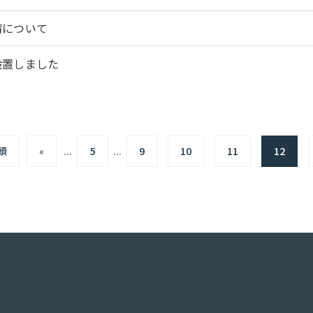
請について
設置しました
頭
«
...
5
...
9
10
11
12