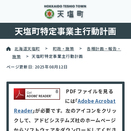
天塩町特定事業主行動計画
北海道天塩町
>
町政・施策
>
各種計画・報告・
施策
>
天塩町特定事業主行動計画
ページ更新日: 2025年08月12日
PDF
ファイルを見る
には｢
Adobe Acrobat
Reader
｣が必要です。左のアイコンをクリッ
クして、アドビシステムズ社のホームページ
からソフトウェアをダウンロードしてくださ